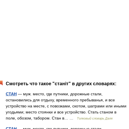
Смотреть что такое "станіт" в других словарях:
СТАН
— муж. место, где путники, дорожные стали,
остановились для отдыху, временного пребыванья, и все
устройство на месте, с повозками, скотом, шатрами или иными
угодьями; место стоянки и все устройство. Стать станом в
поле, обозом, табором. Стан в… …
Толковый словарь Даля
СТАН
— муж. место, где путники, дорожные стали,