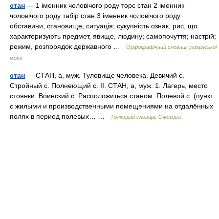
стан
— 1 іменник чоловічого роду торс стан 2 іменник
чоловічого роду табір стан 3 іменник чоловічого роду
обставини, становище; ситуація; сукупність ознак, рис, що
характеризують предмет, явище, людину; самопочуття; настрій;
режим, розпорядок державного …
Орфографічний словник української
мови
стан
— СТАН, а, муж. Туловище человека. Девичий с.
Стройный с. Полнеющий с. II. СТАН, а, муж. 1. Лагерь, место
стоянки. Воинский с. Расположиться станом. Полевой с. (пункт
с жилыми и производственными помещениями на отдалённых
полях в период полевых… …
Толковый словарь Ожегова