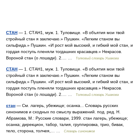
СТАН
— 1. СТАН1, муж. 1. Туловище. «В объятия мои твой
стройный стан я заключаю.» Пушкин. «Легким станом вы
сильфида.» Пушкин. «И рост мой высокий, и гибкий мой стан, и
гордая поступь пленяли тогдашних красавцев.» Некрасов.
Вороной стан (о лошади). 2.… …
Толковый словарь Ушакова
СТАН
— 1. СТАН1, муж. 1. Туловище. «В объятия мои твой
стройный стан я заключаю.» Пушкин. «Легким станом вы
сильфида.» Пушкин. «И рост мой высокий, и гибкий мой стан, и
гордая поступь пленяли тогдашних красавцев.» Некрасов.
Вороной стан (о лошади). 2.… …
Толковый словарь Ушакова
стан
— См. лагерь, убежище; осанка... Словарь русских
синонимов и сходных по смыслу выражений. под. ред. Н.
Абрамова, М.: Русские словари, 1999. стан лагерь, убежище;
осанка; дирекцион, табор, талия, группировка, трио, бивак,
тело, сторона, толчея,… …
Словарь синонимов