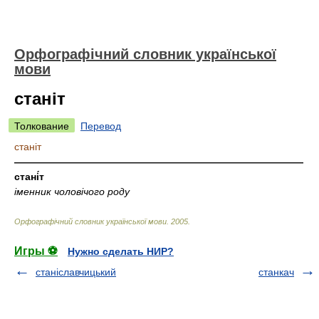
Орфографічний словник української
мови
станіт
Толкование
Перевод
станіт
—————————————————————————————
стані́т
іменник чоловічого роду
Орфографічний словник української мови
.
2005
.
Игры ⚽
Нужно сделать НИР?
станіславчицький
станкач